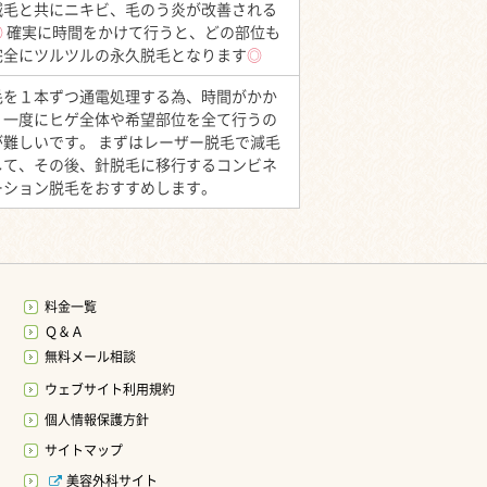
減毛と共にニキビ、毛のう炎が改善される
○
確実に時間をかけて行うと、どの部位も
完全にツルツルの永久脱毛となります
◎
毛を１本ずつ通電処理する為、時間がかか
り一度にヒゲ全体や希望部位を全て行うの
が難しいです。 まずはレーザー脱毛で減毛
して、その後、針脱毛に移行するコンビネ
ーション脱毛をおすすめします。
料金一覧
Ｑ＆Ａ
無料メール相談
ウェブサイト利用規約
個人情報保護方針
サイトマップ
美容外科サイト