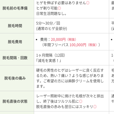
ヒゲを伸ばす必要はありません
◎
脱毛前の毛準備
ヒゲ剃り可能
◎
日常生活問題なし。
5分～30分／回
脱毛時間
(通常のヒゲ全部分)
費用：
20,000円
（税抜）
脱毛費用
（年間フリーパス
100,000円
）
（税抜）
1ヶ月間隔（12回）
脱毛間隔・回数
｢減毛を実感！｣
硬毛の男性のヒゲはレーザーに良く反応す
るため、熱い？痛い？ような感じがありま
脱毛後の痛み
す。ご希望の方には麻酔クリ－ムを使用し
ます。
レーザー照射中に焼けた毛根が次々と排出
脱毛直後の状態
し、終了後はツルツル肌に
◎
脱毛直後の赤みも翌日にはスッキリ
◎