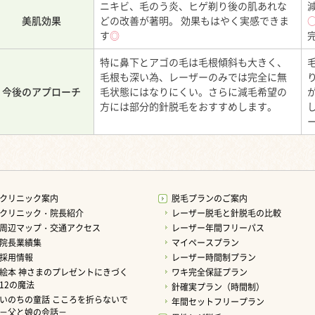
ニキビ、毛のう炎、ヒゲ剃り後の肌あれな
美肌効果
どの改善が著明。 効果もはやく実感できま
す
◎
特に鼻下とアゴの毛は毛根傾斜も大きく、
毛根も深い為、レーザーのみでは完全に無
今後のアプローチ
毛状態にはなりにくい。さらに減毛希望の
方には部分的針脱毛をおすすめします。
クリニック案内
脱毛プランのご案内
クリニック・院長紹介
レーザー脱毛と針脱毛の比較
周辺マップ・交通アクセス
レーザー年間フリーパス
院長業績集
マイペースプラン
採用情報
レーザー時間制プラン
絵本 神さまのプレゼントにきづく
ワキ完全保証プラン
12の魔法
針確実プラン（時間制）
いのちの童話 こころを折らないで
年間セットフリープラン
－父と娘の会話－