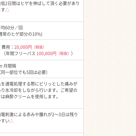
最低2日間はヒゲを伸ばして頂く必要があり
ます
△
平均60分／回
(通常のヒゲ部分の10%)
費用：
20,000円
（税抜）
（年間フリーパス
100,000円
）
（税抜）
1ヶ月間隔
（同一部位でも5回は必要）
毛を通電処理する際にピリッとした痛みが
あり氷冷却をしながら行います。ご希望の
方は麻酔クリームを使用します。
通電刺激による赤みや腫れが2～3日は残り
やすい
△