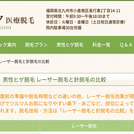
福岡県北九州市小倉南区長行東2丁目14-11
受付時間：午前9:30～午後18:00まで
休診日：火曜日・金曜日（土日祝日通常診療）
院内駐車場30台完備
ック案内
脱毛プラン
男性ヒゲ脱毛
料金一覧
Ｑ＆Ａ
 レーザー脱毛と針脱毛の比較
男性ヒゲ脱毛 レーザー脱毛と針脱毛の比較
置前の準備や脱毛時間などの違いの他、レーザー脱毛効果が現
げでツルツルお肌になりやすい鼻下・あごなど、部位によって
れます。脱毛技術・方法は「レーザー脱毛と針脱毛の比較」を
レーザー脱毛